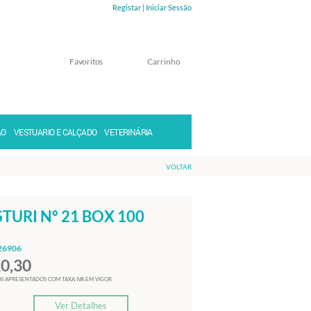
Registar |
Iniciar Sessão
Favoritos
Carrinho
Memorizar
Perdeu a senha?
ÃO
VESTUARIO E CALÇADO
VETERINÁRIA
VOLTAR
STURI Nº 21 BOX 100
26906
20,30
S APRESENTADOS COM TAXA IVA EM VIGOR
Ver Detalhes