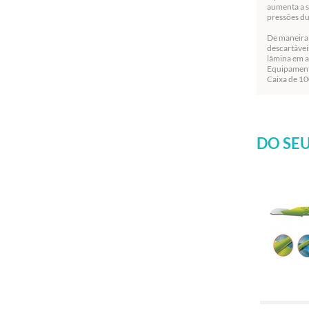
aumenta a s
pressões du
De maneira 
descartãvei
lâmina em aç
Equipamen
Caixa de 10
DO SEU