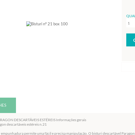
QUA
HES
ARAGON DESCARTÁVEIS ESTÉREIS Informações gerais
agon descartáveis estéreis n.21
r empunhadura permite uma fácil e precisa manipulação. O bisturi descartável Parag