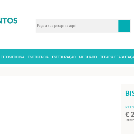
LETROMEDICINA
EMERGÊNCIA
ESTERILIZAÇÃO
MOBILIÁRIO
TERAPIA REABILITAÇ
BI
REF:
€ 
PREÇO