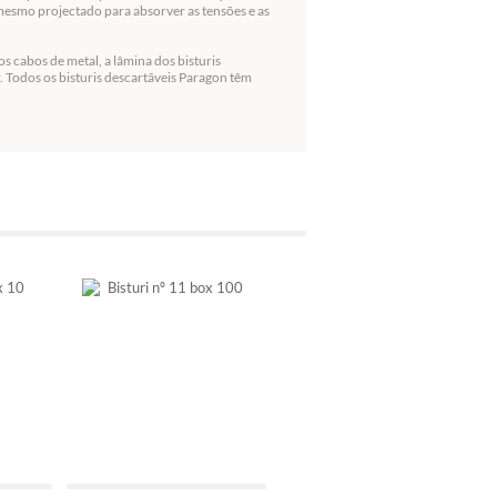
mesmo projectado para absorver as tensões e as
s cabos de metal, a lâmina dos bisturis
 Todos os bisturis descartãveis Paragon têm