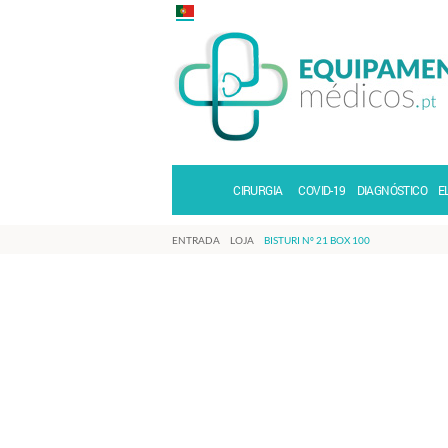
CIRURGIA
COVID-19
DIAGNÓSTICO
E
ENTRADA
LOJA
BISTURI Nº 21 BOX 100