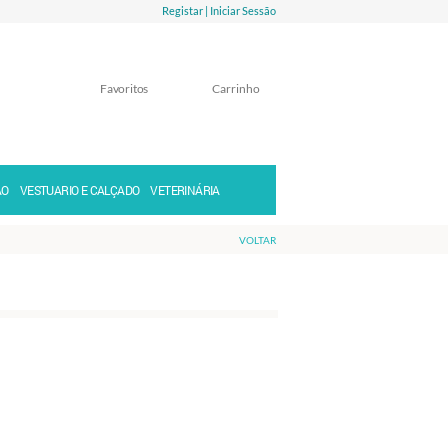
Registar |
Iniciar Sessão
Favoritos
Carrinho
Memorizar
Perdeu a senha?
ÃO
VESTUARIO E CALÇADO
VETERINÁRIA
VOLTAR