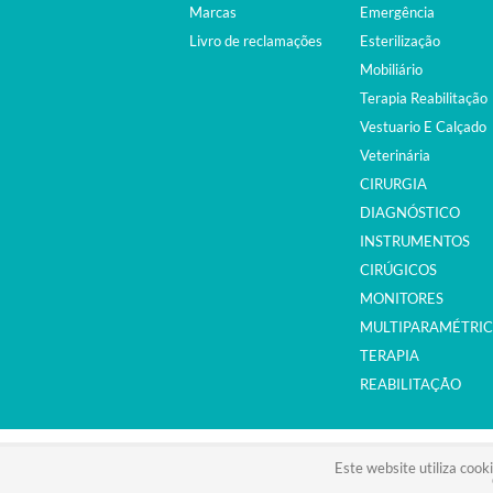
Marcas
Emergência
Livro de reclamações
Esterilização
Mobiliário
Terapia Reabilitação
Vestuario E Calçado
Veterinária
CIRURGIA
DIAGNÓSTICO
INSTRUMENTOS
CIRÚGICOS
MONITORES
MULTIPARAMÉTRI
TERAPIA
REABILITAÇÃO
©2015. EQUIPAMENTOS MÉDICOS. ALL RIGHTS RESER
Este website utiliza cook