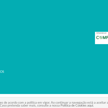
COS
VED.DEVELOPED BY
BSOLUS.PT
ies de acordo com a política em vigor. Ao continuar a navegação está a aceitar a
Caso pretenda saber mais, consulte a nossa
Política de Cookies aqui
.