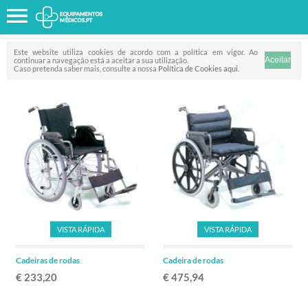
Favorito
FILTRO
Este website utiliza cookies de acordo com a política em vigor. Ao
continuar a navegação está a aceitar a sua utilização.
Caso pretenda saber mais, consulte a nossa
Política de Cookies aqui
.
VISTA RÁPIDA
VISTA RÁPIDA
Cadeiras de rodas
Cadeira de rodas
€ 233,20
€ 475,94