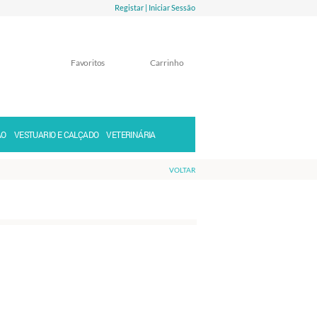
Registar |
Iniciar Sessão
Favoritos
Carrinho
Memorizar
Perdeu a senha?
ÃO
VESTUARIO E CALÇADO
VETERINÁRIA
VOLTAR