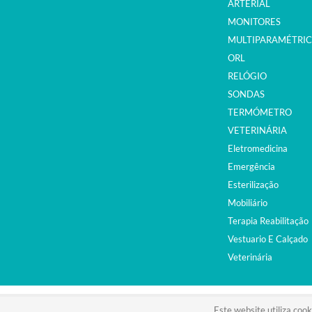
ARTERIAL
MONITORES
MULTIPARAMÉTRI
ORL
RELÓGIO
SONDAS
TERMÓMETRO
VETERINÁRIA
Eletromedicina
Emergência
Esterilização
Mobiliário
Terapia Reabilitação
Vestuario E Calçado
Veterinária
©2015. EQUIPAMENTOS MÉDICOS. ALL RIGHTS RESER
Este website utiliza cook