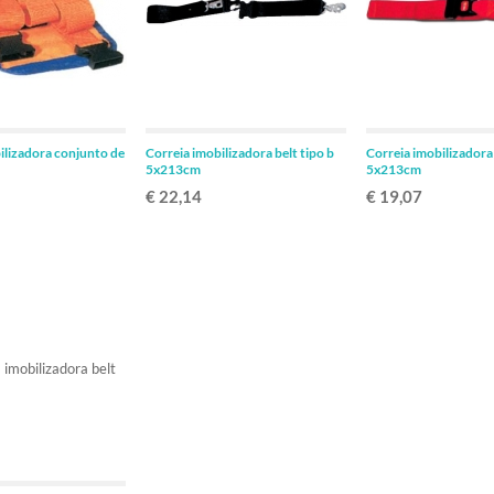
ADICIONAR
ADICIONAR
ilizadora conjunto de
Correia imobilizadora belt tipo b
Correia imobilizadora 
5x213cm
5x213cm
€ 22,14
€ 19,07
ADICIONAR