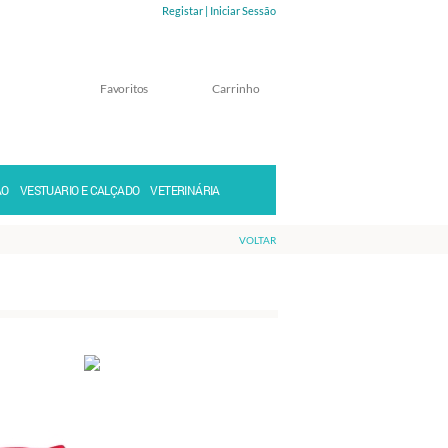
Registar |
Iniciar Sessão
Favoritos
Carrinho
Memorizar
Perdeu a senha?
ÃO
VESTUARIO E CALÇADO
VETERINÁRIA
VOLTAR