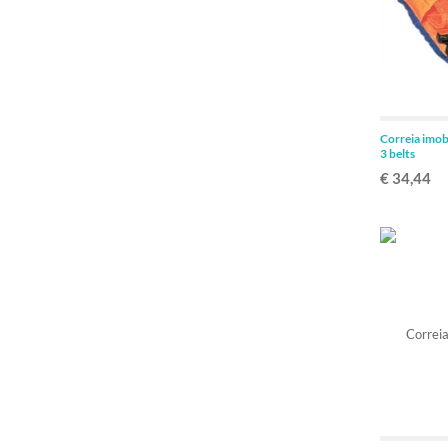
Correia imob
3 belts
€ 34,44