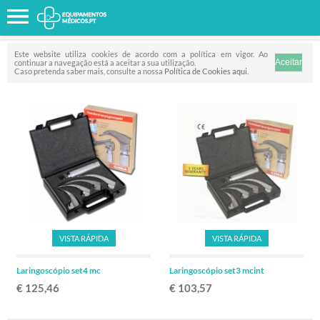
Favorito
FILTRO
Este website utiliza cookies de acordo com a política em vigor. Ao
continuar a navegação está a aceitar a sua utilização.
Caso pretenda saber mais, consulte a nossa
Política de Cookies aqui
.
VISTA RÁPIDA
VISTA RÁPIDA
Laringoscópio set4 mc
Laringoscópio set3 mcint
€ 125,46
€ 103,57