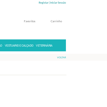
Registar |
Iniciar Sessão
Favoritos
Carrinho
Memorizar
Perdeu a senha?
ÃO
VESTUARIO E CALÇADO
VETERINÁRIA
VOLTAR