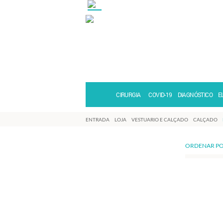
CIRURGIA
COVID-19
DIAGNÓSTICO
E
ENTRADA
LOJA
VESTUARIO E CALÇADO
CALÇADO
ORDENAR PO