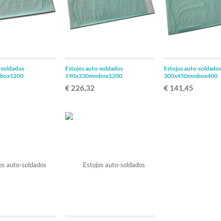
ADICIONAR
ADICIONAR
-soldados
Estojos auto-soldados
Estojos auto-soldado
box1200
190x330mmbox1200
300x450mmbox400
€ 226,32
€ 141,45
ADICIONAR
ADICIONAR