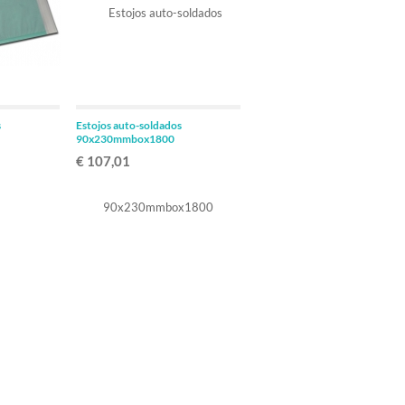
ADICIONAR
ADICIONAR
s
Estojos auto-soldados
90x230mmbox1800
€ 107,01