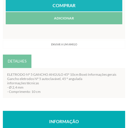
ADICIONAR
ENVIAR A UM AMIGO
DETALHES
ELETRODO Nº 5 GANCHO ANGULO 45º 10cm Box6 Informações gerais
Gancho eletrodos N° 5 autoclavável, 45 ° angulada
informações técnicas
- Ø 2,4 mm
- Comprimento: 10 cm
INFORMAÇÃO