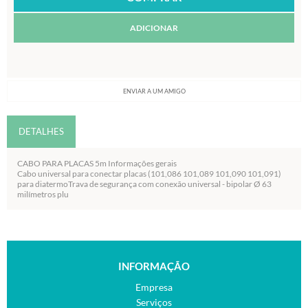
ADICIONAR
ENVIAR A UM AMIGO
DETALHES
CABO PARA PLACAS 5m Informações gerais
Cabo universal para conectar placas (101,086 101,089 101,090 101,091)
para diatermoTrava de segurança com conexão universal - bipolar Ø 63
milímetros plu
INFORMAÇÃO
Empresa
Serviços