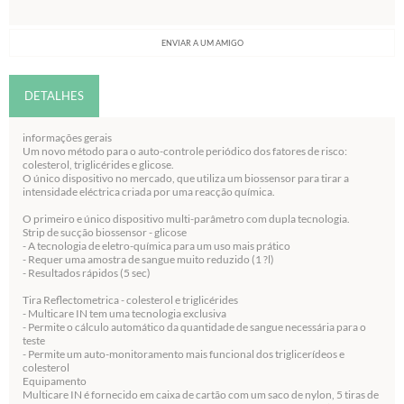
ENVIAR A UM AMIGO
DETALHES
informações gerais
Um novo método para o auto-controle periódico dos fatores de risco:
colesterol, triglicérides e glicose.
O único dispositivo no mercado, que utiliza um biossensor para tirar a
intensidade eléctrica criada por uma reacção química.
O primeiro e único dispositivo multi-parâmetro com dupla tecnologia.
Strip de sucção biossensor - glicose
- A tecnologia de eletro-química para um uso mais prático
- Requer uma amostra de sangue muito reduzido (1 ?l)
- Resultados rápidos (5 sec)
Tira Reflectometrica - colesterol e triglicérides
- Multicare IN tem uma tecnologia exclusiva
- Permite o cálculo automático da quantidade de sangue necessária para o
teste
- Permite um auto-monitoramento mais funcional dos triglicerídeos e
colesterol
Equipamento
Multicare IN é fornecido em caixa de cartão com um saco de nylon, 5 tiras de