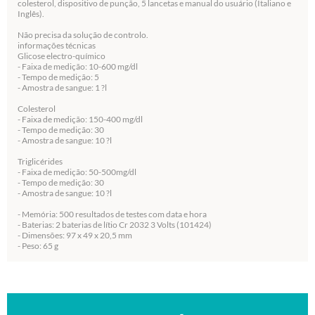
colesterol, dispositivo de punção, 5 lancetas e manual do usuário (Italiano e
Inglês).
Não precisa da solução de controlo.
informações técnicas
Glicose electro-químico
- Faixa de medição: 10-600 mg/dl
- Tempo de medição: 5
- Amostra de sangue: 1 ?l
Colesterol
- Faixa de medição: 150-400 mg/dl
- Tempo de medição: 30
- Amostra de sangue: 10 ?l
Triglicérides
- Faixa de medição: 50-500mg/dl
- Tempo de medição: 30
- Amostra de sangue: 10 ?l
- Memória: 500 resultados de testes com data e hora
- Baterias: 2 baterias de lítio Cr 2032 3 Volts (101424)
- Dimensões: 97 x 49 x 20,5 mm
- Peso: 65 g