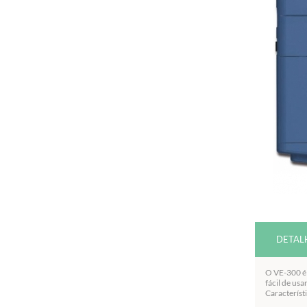
DETAL
O VE-300 é 
fácil de us
Característi