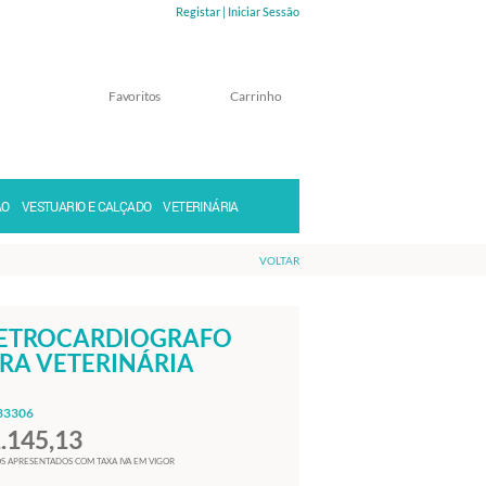
Registar |
Iniciar Sessão
Favoritos
Carrinho
Memorizar
Perdeu a senha?
ÃO
VESTUARIO E CALÇADO
VETERINÁRIA
VOLTAR
ETROCARDIOGRAFO
RA VETERINÁRIA
33306
1.145,13
S APRESENTADOS COM TAXA IVA EM VIGOR