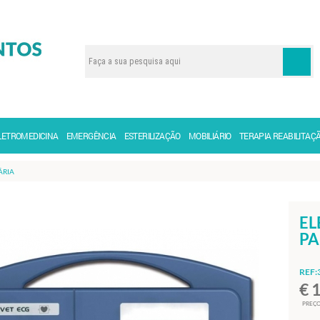
LETROMEDICINA
EMERGÊNCIA
ESTERILIZAÇÃO
MOBILIÁRIO
TERAPIA REABILITAÇ
ÁRIA
EL
PA
REF:
€ 
PREÇO