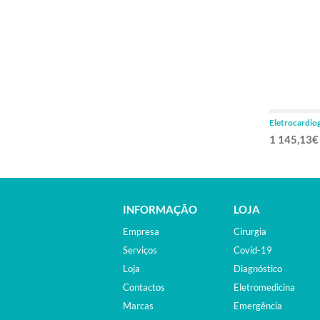
Eletrocardio
veterinária
1 145,13€
INFORMAÇÃO
LOJA
Empresa
Cirurgia
Serviços
Covid-19
Loja
Diagnóstico
Contactos
Eletromedicina
Marcas
Emergência