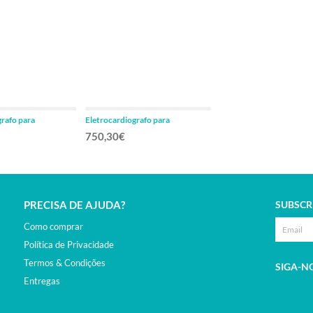
grafo para
Eletrocardiografo para
veterinária
750,30€
PRECISA DE AJUDA?
SUBSCR
Como comprar
Política de Privacidade
Termos & Condições
SIGA-N
Entregas