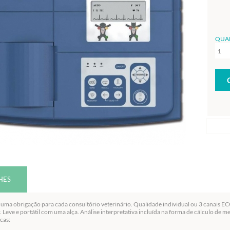
QUA
HES
uma obrigação para cada consultório veterinário. Qualidade individual ou 3 canais ECG
ar. Leve e portátil com uma alça. Análise interpretativa incluída na forma de cálculo de 
cas: