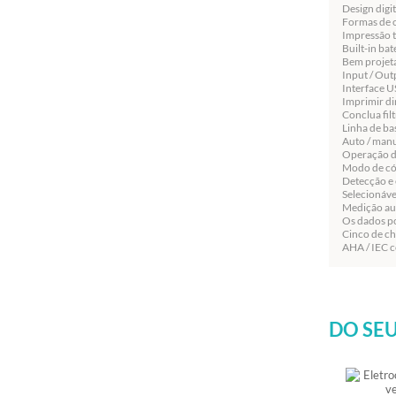
Design digi
Formas de o
Impressão t
Built-in bat
Bem projeta
Input / Out
Interface U
Imprimir di
Conclua filt
Linha de ba
Auto / manu
Operação d
Modo de cóp
Detecção e 
Selecionáv
Medição au
Os dados po
Cinco de ch
AHA / IEC c
DO SEU