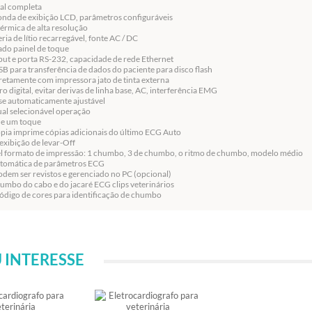
tal completa
nda de exibição LCD, parâmetros configuráveis
érmica de alta resolução
eria de lítio recarregável, fonte AC / DC
do painel de toque
put e porta RS-232, capacidade de rede Ethernet
SB para transferência de dados do paciente para disco flash
retamente com impressora jato de tinta externa
ro digital, evitar derivas de linha base, AC, interferência EMG
se automaticamente ajustável
al selecionável operação
e um toque
ia imprime cópias adicionais do último ECG Auto
exibição de levar-Off
el formato de impressão: 1 chumbo, 3 de chumbo, o ritmo de chumbo, modelo médio
tomática de parâmetros ECG
dem ser revistos e gerenciado no PC (opcional)
umbo do cabo e do jacaré ECG clips veterinários
ódigo de cores para identificação de chumbo
 INTERESSE