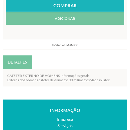
ADICIONAR
ENVIAR A UM AMIGO
DETALHES
CATETER EXTERNO DE HOMENS Informações gerais
Externa dos homens cateter de diâmetro 30 milímetrosMade in latex
INFORMAÇÃO
Empresa
Serviços