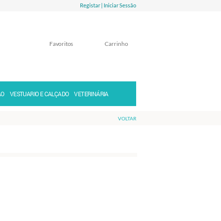
Registar |
Iniciar Sessão
Favoritos
Carrinho
Memorizar
Perdeu a senha?
ÃO
VESTUARIO E CALÇADO
VETERINÁRIA
VOLTAR