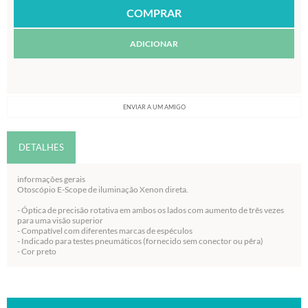
ADICIONAR
ENVIAR A UM AMIGO
DETALHES
informações gerais
Otoscópio E-Scope de iluminação Xenon direta.
- Óptica de precisão rotativa em ambos os lados com aumento de três vezes
para uma visão superior
- Compatível com diferentes marcas de espéculos
- Indicado para testes pneumáticos (fornecido sem conector ou pêra)
- Cor preto