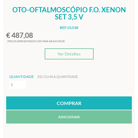
OTO-OFTALMOSCÓPIO F.O. XENON
SET 3,5 V
REF:31538
€ 487,08
PREÇOS APRESENTADOS COM TAXA IVA EM VIGOR
Ver Detalhes
QUANTIDADE
ESCOLHA A QUANTIDADE
ADICIONAR