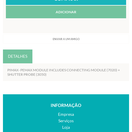
ADICIONAR
ENVIAR A UM AMIGO
DETALHES
PIMAX- PEMAX MODULE INCLUDES CONNECTING MODULE (7020) +
SHUTTER PROBE (3050)
INFORMAÇÃO
Empresa
Serviços
Loja