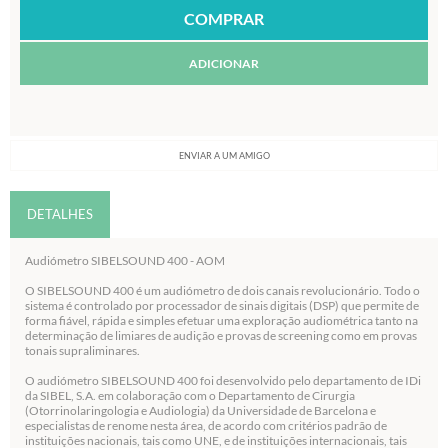
ADICIONAR
ENVIAR A UM AMIGO
DETALHES
Audiómetro SIBELSOUND 400 - AOM
O SIBELSOUND 400 é um audiómetro de dois canais revolucionário. Todo o
sistema é controlado por processador de sinais digitais (DSP) que permite de
forma fiável, rápida e simples efetuar uma exploração audiométrica tanto na
determinação de limiares de audição e provas de screening como em provas
tonais supraliminares.
O audiómetro SIBELSOUND 400 foi desenvolvido pelo departamento de IDi
da SIBEL, S.A. em colaboração com o Departamento de Cirurgia
(Otorrinolaringologia e Audiologia) da Universidade de Barcelona e
especialistas de renome nesta área, de acordo com critérios padrão de
instituições nacionais, tais como UNE, e de instituições internacionais, tais