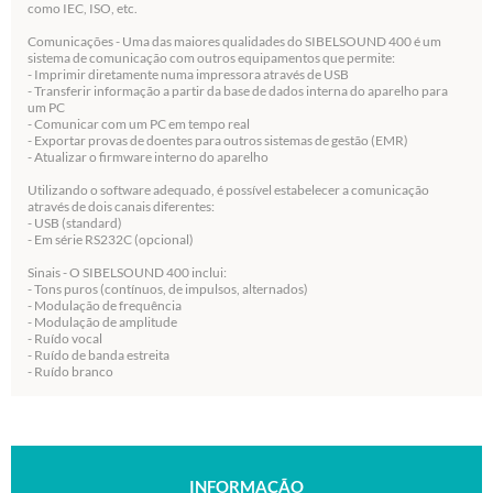
como IEC, ISO, etc.
Comunicações - Uma das maiores qualidades do SIBELSOUND 400 é um
sistema de comunicação com outros equipamentos que permite:
- Imprimir diretamente numa impressora através de USB
- Transferir informação a partir da base de dados interna do aparelho para
um PC
- Comunicar com um PC em tempo real
- Exportar provas de doentes para outros sistemas de gestão (EMR)
- Atualizar o firmware interno do aparelho
Utilizando o software adequado, é possível estabelecer a comunicação
através de dois canais diferentes:
- USB (standard)
- Em série RS232C (opcional)
Sinais - O SIBELSOUND 400 inclui:
- Tons puros (contínuos, de impulsos, alternados)
- Modulação de frequência
- Modulação de amplitude
- Ruído vocal
- Ruído de banda estreita
- Ruído branco
INFORMAÇÃO