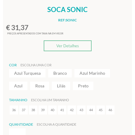
SOCA SONIC
REF:SONIC
€ 31,37
PREÇOS APRESENTADOS COM TAXA IVA EM VIGOR
Ver Detalhes
COR
ESCOLHA UMA COR
Azul Turquesa
Branco
Azul Marinho
Azul
Rosa
Lilás
Preto
TAMANHO
ESCOLHA UM TAMANHO
36
37
38
39
40
41
42
43
44
45
46
QUANTIDADE
ESCOLHA A QUANTIDADE