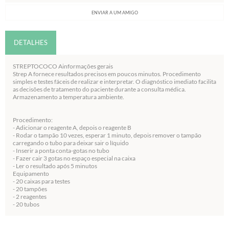
ENVIAR A UM AMIGO
DETALHES
STREPTOCOCO Ainformações gerais
Strep A fornece resultados precisos em poucos minutos. Procedimento
simples e testes fáceis de realizar e interpretar. O diagnóstico imediato facilita
as decisões de tratamento do paciente durante a consulta médica.
Armazenamento a temperatura ambiente.
Procedimento:
- Adicionar o reagente A, depois o reagente B
- Rodar o tampão 10 vezes, esperar 1 minuto, depois remover o tampão
carregando o tubo para deixar sair o líquido
- Inserir a ponta conta-gotas no tubo
- Fazer cair 3 gotas no espaço especial na caixa
- Ler o resultado após 5 minutos
Equipamento
- 20 caixas para testes
- 20 tampões
- 2 reagentes
- 20 tubos