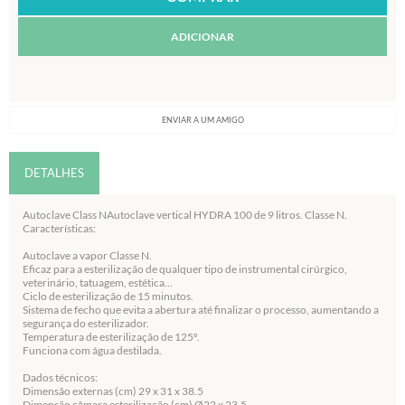
ADICIONAR
ENVIAR A UM AMIGO
DETALHES
Autoclave Class NAutoclave vertical HYDRA 100 de 9 litros. Classe N.
Características:
Autoclave a vapor Classe N.
Eficaz para a esterilização de qualquer tipo de instrumental cirúrgico,
veterinário, tatuagem, estética...
Ciclo de esterilização de 15 minutos.
Sistema de fecho que evita a abertura até finalizar o processo, aumentando a
segurança do esterilizador.
Temperatura de esterilização de 125º.
Funciona com água destilada.
Dados técnicos:
Dimensão externas (cm) 29 x 31 x 38.5
Dimensão câmara esterilização (cm) Ø22 x 23.5