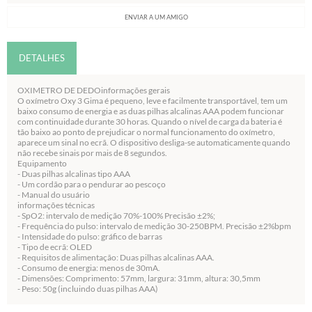
ENVIAR A UM AMIGO
DETALHES
OXIMETRO DE DEDOinformações gerais
O oxímetro Oxy 3 Gima é pequeno, leve e facilmente transportável, tem um
baixo consumo de energia e as duas pilhas alcalinas AAA podem funcionar
com continuidade durante 30 horas. Quando o nível de carga da bateria é
tão baixo ao ponto de prejudicar o normal funcionamento do oxímetro,
aparece um sinal no ecrã. O dispositivo desliga-se automaticamente quando
não recebe sinais por mais de 8 segundos.
Equipamento
- Duas pilhas alcalinas tipo AAA
- Um cordão para o pendurar ao pescoço
- Manual do usuário
informações técnicas
- SpO2: intervalo de medição 70%-100% Precisão ±2%;
- Frequência do pulso: intervalo de medição 30-250BPM. Precisão ±2%bpm
- Intensidade do pulso: gráfico de barras
- Tipo de ecrã: OLED
- Requisitos de alimentação: Duas pilhas alcalinas AAA.
- Consumo de energia: menos de 30mA.
- Dimensões: Comprimento: 57mm, largura: 31mm, altura: 30,5mm
- Peso: 50g (incluindo duas pilhas AAA)