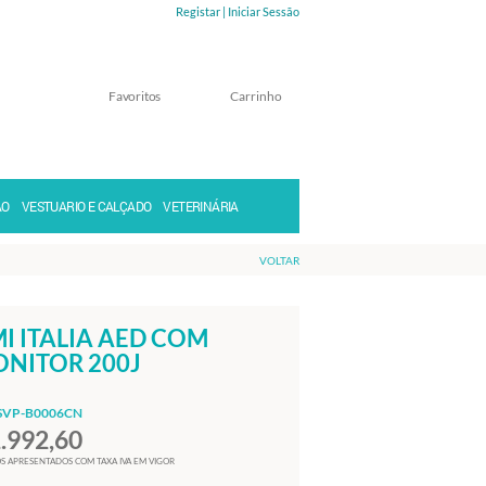
Registar |
Iniciar Sessão
Favoritos
Carrinho
Memorizar
Perdeu a senha?
ÃO
VESTUARIO E CALÇADO
VETERINÁRIA
VOLTAR
I ITALIA AED COM
NITOR 200J
SVP-B0006CN
1.992,60
S APRESENTADOS COM TAXA IVA EM VIGOR