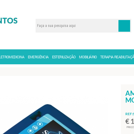
LETROMEDICINA
EMERGÊNCIA
ESTERILIZAÇÃO
MOBILIÁRIO
TERAPIA REABILITAÇ
AM
MO
REF:
€ 
PREÇO