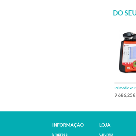
DO SEU
Primedic xd 
spo2-pacer
9 686,25€
INFORMAÇÃO
LOJA
Empresa
Cirurgia