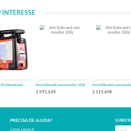
 INTERESSE
330 manual aed-
Ami italia aed com monitor 200j
Ami italia aed com monit
1 591,62€
2 115,60€
PRECISA DE AJUDA?
SUBSCR
Como comprar