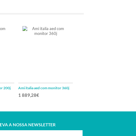
or 200j
Ami italia aed com monitor 360j
Ami italia aed com monitor 360j
1 889,28€
2 152,50€
EVA A NOSSA NEWSLETTER