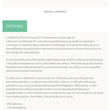
ENVIAR A UM AMIGO
DETALHES
CARDIOLOGIA III-haed 47-36mminformações gerais
Littmann Cardiology III: a acustica excelente para grandes e pequenos
corações! O estetoscópio Littmann Cardiology III é caracterizado de uma
versatilidade excepcional e representa uma das mais recentes inovações na
tecnologia da auscultação.
As duas membranas flutuantes patenteadas permitem a relevação das baixas
e das altas frequência com os dois lados da cabeça. Pela relevação das baixas
frequências é suficiente aplicar uma leve pressão na cabeça, e para aquelas
altas uma pressão mais forte.
O lado com o diâmetro maior pode ser utilizado pela auscultação dos
pacientes adultos, e o lado com o diâmetro inferior é útil pela utilização
pediátrica ou com pacientes extremamente delgados. Além disso, o lado
pediátrico da cabeça se pode mudar numa campânula tradicional
substituendo-o com a membrana a campânula, não fria ao contacto, incluída
nos estetoscópios. Sem látex. Garantia de cinco anos.
Utilizadores:
- Cardiologistas