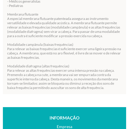
- Médicos generalistas
- Pediatras
Membrana flutuante
A especial membrana flutuante patenteada assegura ao instrumento
versatilidade e elevada qualidade acústica. A membrana flutuante permite
relevar as baixas frequências (modalidade campânula) e as altas frequências
(modalidade diafragma) sem virar a cabeça. Para passar de uma modalidade
para a outra é suficiente modificar a pressão exercida na cabeça.
Modalidade campânula (baixas frequências)
Para relevar as baixas frequências é suficiente exercer uma ligeira pressão na
cabeça. A membrana, que está no aro flexível, é livre de se mover e de relevar
as baixas frequências.
Modalidade diafragma (altas frequências)
Para relevar as altas frequências exercer uma intensa pressão na cabeça.
Premendo a cabeça na cute, a membrana vai ser empurrada contra da
superfície interna da cabeça. Desta maneira, os movimentos da membrana
tornam-se limitados: assim se bloqueia ou diminui a receção dos sons de
baixa frequência permitindo auscultar os sons de alta frequência.
INFORMAÇÃO
Empresa