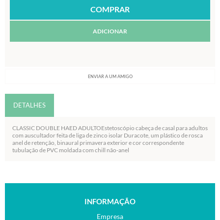
ADICIONAR
ENVIAR A UM AMIGO
DETALHES
CLASSIC DOUBLE HAED ADULTOEstetoscópio cabeça de casal para adultos
com auscultador feita de liga de zinco isolar Duracote, um plástico de rosca
anel de retenção, binaural primavera exterior e cor correspondente
tubulação de PVC moldada com chill não-anel
INFORMAÇÃO
Empresa