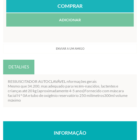
ADICIONAR
ENVIAR A UM AMIGO
DETALHES
RESSUSCITADOR AUTOCLAVÁVEL nformações gerais
Mesmo que 34.200, mas adequado para recém-nascidos, lactentes e
crianças até 20 kg (aproximadamente 4-5 anos)Fornecido com máscara
facial N ° 0A e tubo de oxigênio reservatório 250 milímetros300ml volume
máximo
INFORMAÇÃO