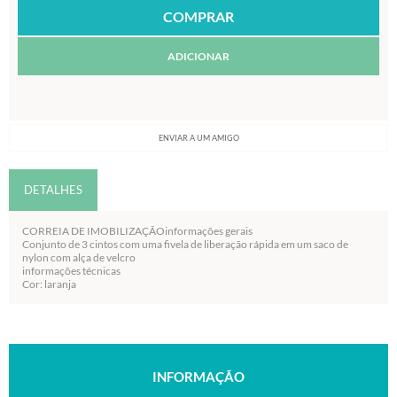
ADICIONAR
ENVIAR A UM AMIGO
DETALHES
CORREIA DE IMOBILIZAÇÃOinformações gerais
Conjunto de 3 cintos com uma fivela de liberação rápida em um saco de
nylon com alça de velcro
informações técnicas
Cor: laranja
INFORMAÇÃO