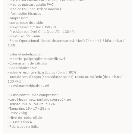
- Médico máscara adulto PVC
- Médico PVC pediátricos máscara
informações técnicas
Compressor:
- compressor de pistão
- Maxpressão: 3,5 bar / 350 kPa
- Pressão regulável: 0 ÷ 1,3 bar / 0 ÷ 130 kPa
- Maxfluxo: 15 l / min
- Fluxo Operacional (depois de acessórios): Max0,7 l / min (1,3 kPa um bar /
130)
Fasterjet nebulizador:
- Material: polipropileno esterilizável
- Com sistema de válvulas
- Capacidade: 16 ml
- volume respirável (partículas <5 mm): 80%
- Taxa de nebulização (com solução salina): Max0,80 ml / min (de 1,3 bar /
130 kPa)
- O volume residual: 0,7 ml
- O uso contínuo do compressor
- caso Heavy metal pintado com epóxi pó
- Tensão: 230 V - 50 Hz - 50 VA
- Tamanho: 19 x 17 x 28 cm
- Peso: 26 kg
- Nível de ruído: 60 db
- Classe: I tipo A
- Fabricado na Itália