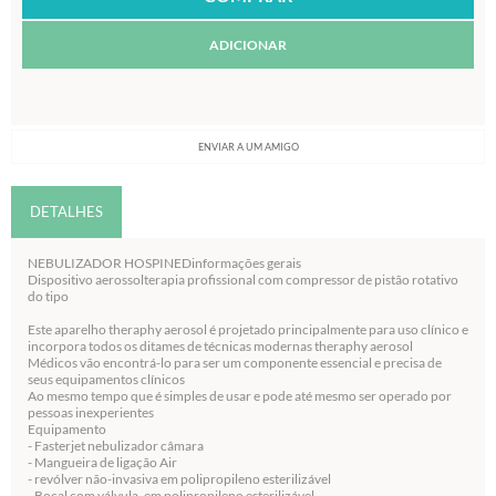
ADICIONAR
ENVIAR A UM AMIGO
DETALHES
NEBULIZADOR HOSPINEDinformações gerais
Dispositivo aerossolterapia profissional com compressor de pistão rotativo
do tipo
Este aparelho theraphy aerosol é projetado principalmente para uso clínico e
incorpora todos os ditames de técnicas modernas theraphy aerosol
Médicos vão encontrá-lo para ser um componente essencial e precisa de
seus equipamentos clínicos
Ao mesmo tempo que é simples de usar e pode até mesmo ser operado por
pessoas inexperientes
Equipamento
- Fasterjet nebulizador câmara
- Mangueira de ligação Air
- revólver não-invasiva em polipropileno esterilizável
- Bocal com válvula, em polipropileno esterilizável