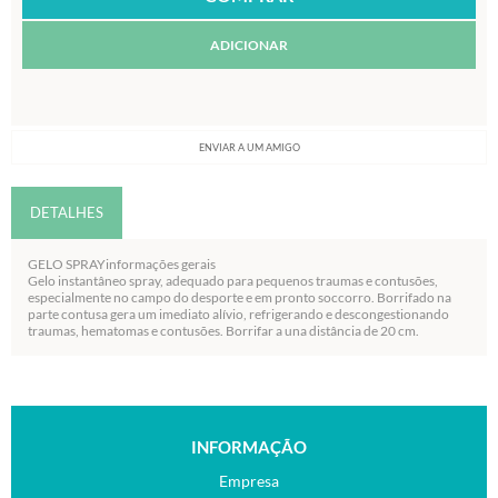
ADICIONAR
ENVIAR A UM AMIGO
DETALHES
GELO SPRAYinformações gerais
Gelo instantâneo spray, adequado para pequenos traumas e contusões,
especialmente no campo do desporte e em pronto soccorro. Borrifado na
parte contusa gera um imediato alívio, refrigerando e descongestionando
traumas, hematomas e contusões. Borrifar a una distância de 20 cm.
INFORMAÇÃO
Empresa