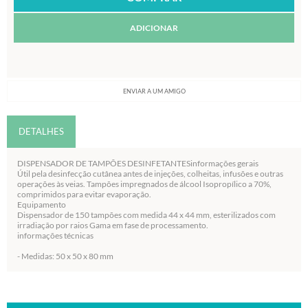
ADICIONAR
ENVIAR A UM AMIGO
DETALHES
DISPENSADOR DE TAMPÕES DESINFETANTESinformações gerais
Útil pela desinfecção cutânea antes de injeções, colheitas, infusões e outras
operações às veias. Tampões impregnados de álcool Isopropílico a 70%,
comprimidos para evitar evaporação.
Equipamento
Dispensador de 150 tampões com medida 44 x 44 mm, esterilizados com
irradiação por raios Gama em fase de processamento.
informações técnicas
- Medidas: 50 x 50 x 80 mm