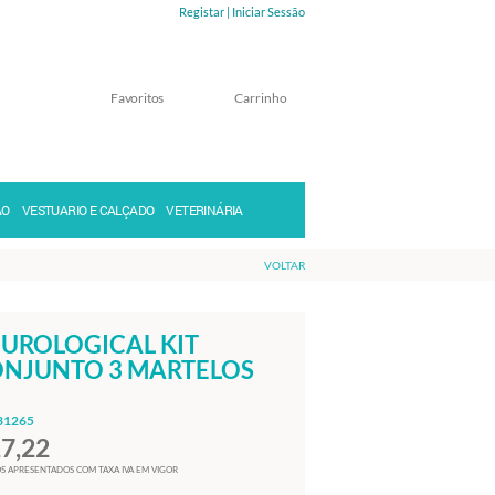
Registar |
Iniciar Sessão
Favoritos
Carrinho
Memorizar
Perdeu a senha?
ÃO
VESTUARIO E CALÇADO
VETERINÁRIA
VOLTAR
UROLOGICAL KIT
NJUNTO 3 MARTELOS
31265
17,22
S APRESENTADOS COM TAXA IVA EM VIGOR