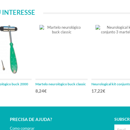
 INTERESSE
ológico buck 2000
Martelo neurológico buck classic
Neurological kit conjunt
martelos
8,24€
17,22€
PRECISA DE AJUDA?
SUBSCR
Como comprar