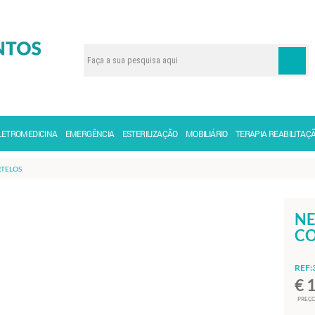
LETROMEDICINA
EMERGÊNCIA
ESTERILIZAÇÃO
MOBILIÁRIO
TERAPIA REABILITAÇ
RTELOS
NE
CO
REF:
€ 
PREÇO