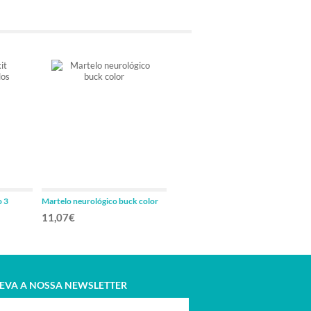
o 3
Martelo neurológico buck color
Martelo neurológico queens
11,07€
7,38€
EVA A NOSSA NEWSLETTER