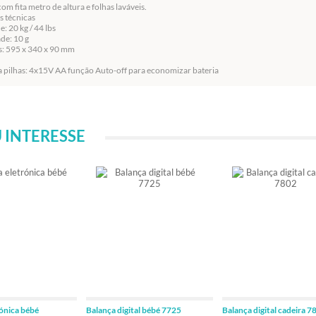
m fita metro de altura e folhas laváveis.
s técnicas
: 20 kg / 44 lbs
ade: 10 g
s: 595 x 340 x 90 mm
a pilhas: 4x15V AA função Auto-off para economizar bateria
 INTERESSE
rónica bébé
Balança digital bébé 7725
Balança digital cadeira 7