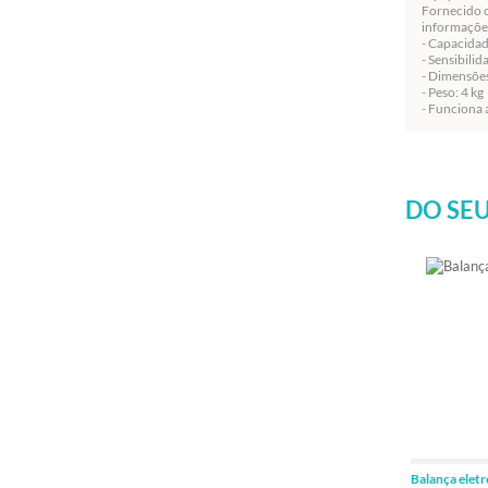
Fornecido co
informaçõe
- Capacidade
- Sensibilid
- Dimensõe
- Peso: 4 kg
- Funciona 
DO SEU
Balança elet