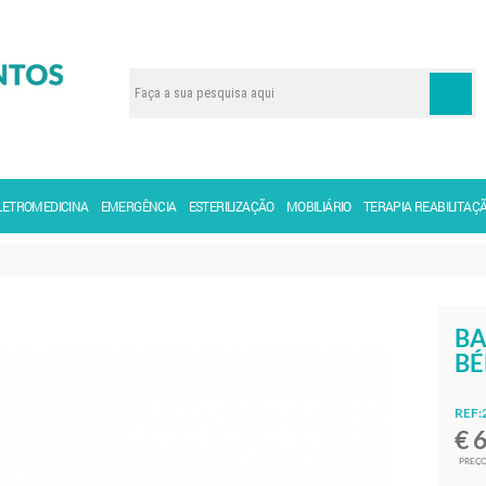
LETROMEDICINA
EMERGÊNCIA
ESTERILIZAÇÃO
MOBILIÁRIO
TERAPIA REABILITAÇ
BA
BÉ
REF:
€ 
PREÇO