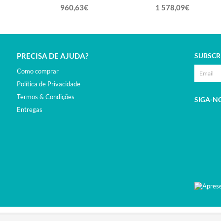
960,63€
1 578,09€
PRECISA DE AJUDA?
SUBSCR
Como comprar
Política de Privacidade
Termos & Condições
SIGA-N
Entregas
VED.DEVELOPED BY
BSOLUS.PT