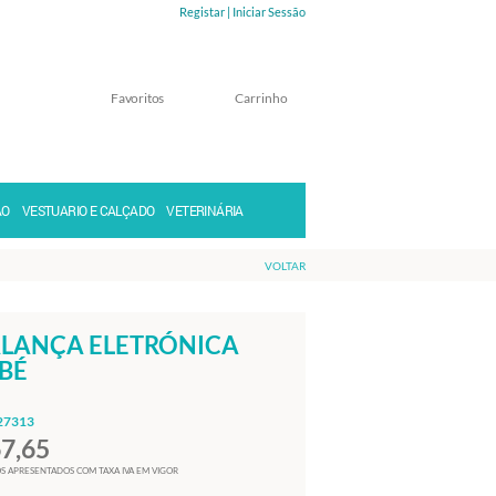
Registar |
Iniciar Sessão
Favoritos
Carrinho
Memorizar
Perdeu a senha?
ÃO
VESTUARIO E CALÇADO
VETERINÁRIA
VOLTAR
LANÇA ELETRÓNICA
BÉ
27313
67,65
S APRESENTADOS COM TAXA IVA EM VIGOR