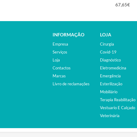
67,65€
INFORMAÇÃO
LOJA
Empresa
Cirurgia
Serviços
Covid-19
Loja
Diagnóstico
Contactos
Eletromedicina
Marcas
Emergência
Livro de reclamações
Esterilização
Mobiliário
Terapia Reabilitação
Vestuario E Calçado
Veterinária
©2015. EQUIPAMENTOS MÉDICOS. ALL RIGHTS RESER