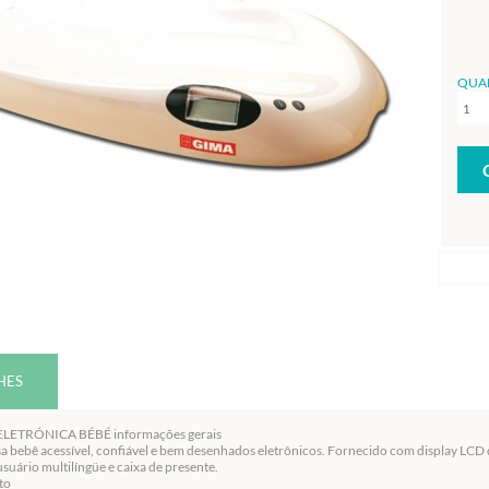
QUA
HES
LETRÓNICA BÉBÉ informações gerais
a bebê acessível, confiável e bem desenhados eletrônicos. Fornecido com display LCD d
suário multilíngüe e caixa de presente.
to