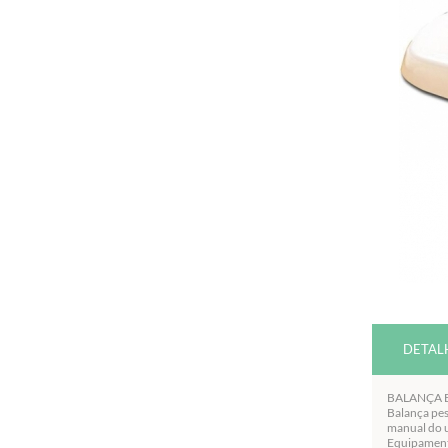
DETAL
BALANÇA E
Balança pes
manual do u
Equipamen