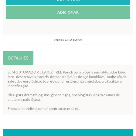
ADICIONAR
ENVIAR A UM AMIGO
DETALHES
SEM OBTURADOR E LATEX FREE Punch para biópsia sem obturador látex
free , descartáveis estéreis, dotado de lâmina de aço inoxidável, muito afiada,
e de cabo em plástico. Sobre o punch está escrita a medida para facilitar a
identificação.
Ideal para dermatologistas, ginecólogos, oncologistas, e para exames de
anatomia patológica.
Embalados individualmente em sacos estéreis.