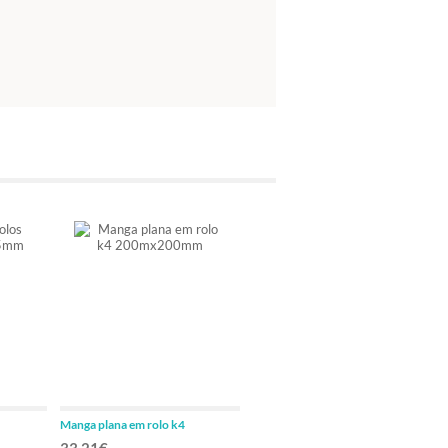
Manga plana em rolo k4
Gusset rolos rolo
200mx200mm
100mx200mmx30mm