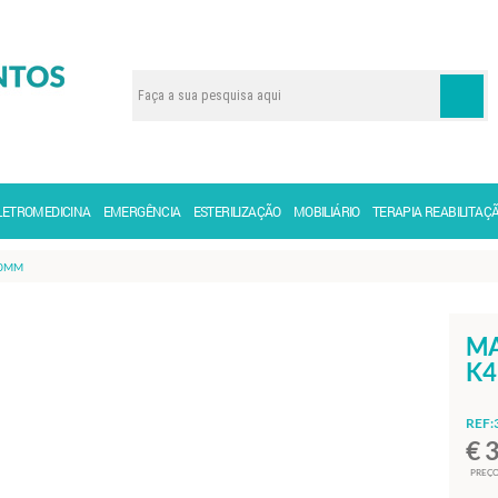
LETROMEDICINA
EMERGÊNCIA
ESTERILIZAÇÃO
MOBILIÁRIO
TERAPIA REABILITAÇ
00MM
MA
K4
REF:
€ 
PREÇO