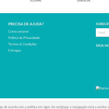
35,06€
166,05€
PRECISA DE AJUDA?
SUBSCR
Como comprar
Política de Privacidade
Termos & Condições
SIGA-N
Entregas
VED.DEVELOPED BY
BSOLUS.PT
ies de acordo com a política em vigor. Ao continuar a navegação está a aceitar a