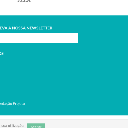
33,21€
55,35€
EVA A NOSSA NEWSLETTER
OS
 sua utilização.