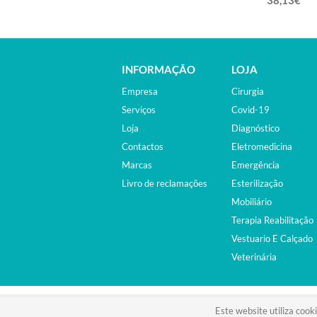
38,13€
INFORMAÇÃO
LOJA
Empresa
Cirurgia
Serviços
Covid-19
Loja
Diagnóstico
Contactos
Eletromedicina
Marcas
Emergência
Livro de reclamações
Esterilização
Mobiliário
Terapia Reabilitação
Vestuario E Calçado
Veterinária
©2015. EQUIPAMENTOS MÉDICOS. ALL RIGHTS RESER
Este website utiliza cook