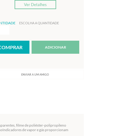
Ver Detalhes
NTIDADE
ESCOLHA A QUANTIDADE
ADICIONAR
ENVIAR A UM AMIGO
sparentes, filme de poliéster-polipropileno
çãoIndicadores de vapor e gás proporcionam