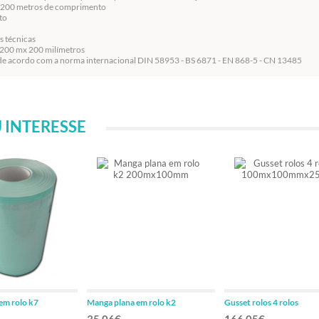
é 200 metros de comprimento
to
s técnicas
 200 mx 200 milímetros
de acordo com a norma internacional DIN 58953 - BS 6871 - EN 868-5 - CN 13485
 INTERESSE
em rolo k7
Manga plana em rolo k2
Gusset rolos 4 rolos
m
200mx100mm
100mx100mmx25mm