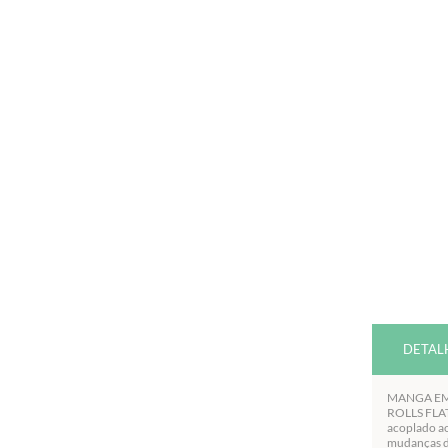
DETAL
MANGA EM 
ROLLS FLAT 
acoplado ao
mudanças de