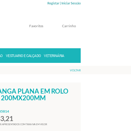
Registar |
Iniciar Sessão
Favoritos
Carrinho
Memorizar
Perdeu a senha?
ÃO
VESTUARIO E CALÇADO
VETERINÁRIA
VOLTAR
NGA PLANA EM ROLO
 200MX200MM
35814
33,21
S APRESENTADOS COM TAXA IVA EM VIGOR