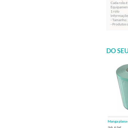
Cada rolo 
Equipamen
1 rolo
informaçõe
- Tamanho:
- Produtos 
DO SEU
Manga plana 
200mx250m