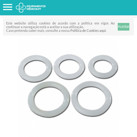
Favorito
FILTRO
Este website utiliza cookies de acordo com a política em vigor. Ao
continuar a navegação está a aceitar a sua utilização.
Caso pretenda saber mais, consulte a nossa
Política de Cookies aqui
.