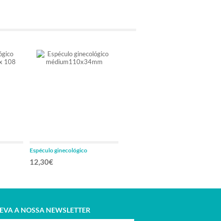
Espéculo ginecológico
Espéculo ginecológico
8
médium110x34mm
grande125x36mm
12,30€
12,30€
EVA A NOSSA NEWSLETTER