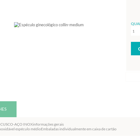
QUA
HES
CUSCO-AÇO INOXinformações gerais
inoxidável espéculo médioEmbaladas individualmente em caixa de cartão