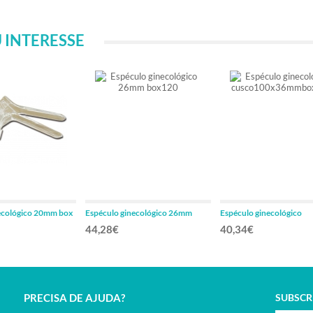
 INTERESSE
ecológico 20mm box
Espéculo ginecológico 26mm
Espéculo ginecológico
box120
cusco100x36mmbox 10
44,28€
40,34€
PRECISA DE AJUDA?
SUBSCR