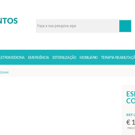
LETROMEDICINA
EMERGÊNCIA
ESTERILIZAÇÃO
MOBILIÁRIO
TERAPIA REABILITAÇ
EDIUM
ES
CO
REF:
€ 
PREÇO