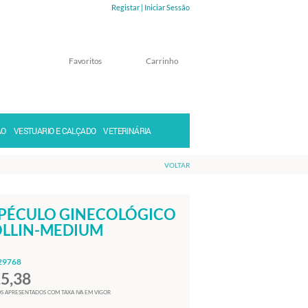
Registar |
Iniciar Sessão
Favoritos
Carrinho
Memorizar
Perdeu a senha?
ÃO
VESTUARIO E CALÇADO
VETERINÁRIA
VOLTAR
PÉCULO GINECOLÓGICO
LLIN-MEDIUM
29768
15,38
S APRESENTADOS COM TAXA IVA EM VIGOR