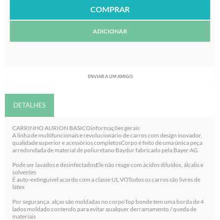
ADICIONAR
ENVIAR A UM AMIGO
DETALHES
CARRINHO AURION BASICOinformações gerais
A linha de multifuncionais e revolucionário de carros com design inovador,
qualidade superior e acessórios completosCorpo é feito de uma única peça
arredondada de material de poliuretano Baydur fabricado pela Bayer AG
Pode ser lavados e desinfectadosEle não reage com ácidos diluídos, álcalis e
solventes
É auto-extinguível acordo com a classe UL VOTodos os carros são livres de
látex
Por segurança, alças são moldadas no corpoTop bonde tem uma borda de 4
lados moldado contendo para evitar qualquer derramamento / queda de
materiais