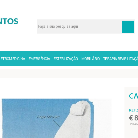
LETROMEDICINA
EMERGÊNCIA
ESTERILIZAÇÃO
MOBILIÁRIO
TERAPIA REABILITAÇ
CA
REF:
€ 
PREÇO