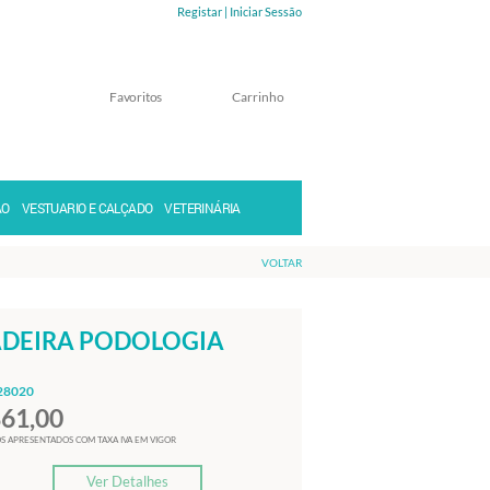
Registar |
Iniciar Sessão
Favoritos
Carrinho
Memorizar
Perdeu a senha?
ÃO
VESTUARIO E CALÇADO
VETERINÁRIA
VOLTAR
DEIRA PODOLOGIA
28020
861,00
S APRESENTADOS COM TAXA IVA EM VIGOR
Ver Detalhes