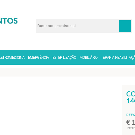
LETROMEDICINA
EMERGÊNCIA
ESTERILIZAÇÃO
MOBILIÁRIO
TERAPIA REABILITAÇ
CO
1
REF:
€ 
PREÇO