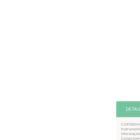
DETAL
CORTADOR 
Instrumento
informaçõe
Comprimen