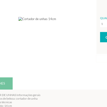
QUA
HES
DE UNHAS Informações gerais
s de beleza: cortador de unha
s técnicas
to: 14 cm