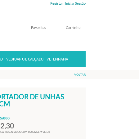
Registar |
Iniciar Sessão
Favoritos
Carrinho
Memorizar
Perdeu a senha?
ÃO
VESTUARIO E CALÇADO
VETERINÁRIA
VOLTAR
RTADOR DE UNHAS
4CM
26880
12,30
S APRESENTADOS COM TAXA IVA EM VIGOR