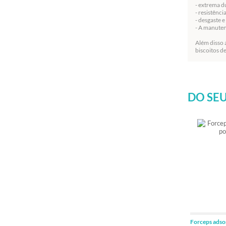
- extrema d
- resistênci
- desgaste 
- A manuten
Além disso 
biscoitos d
DO SEU
Forceps ads