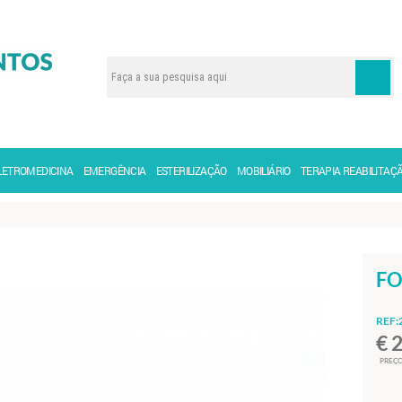
LETROMEDICINA
EMERGÊNCIA
ESTERILIZAÇÃO
MOBILIÁRIO
TERAPIA REABILITAÇ
FO
REF:
€ 
PREÇO