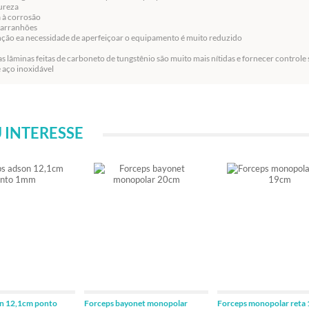
ureza
a à corrosão
e arranhões
ção ea necessidade de aperfeiçoar o equipamento é muito reduzido
as lâminas feitas de carboneto de tungstênio são muito mais nítidas e fornecer contro
e aço inoxidável
 INTERESSE
on 12,1cm ponto
Forceps bayonet monopolar
Forceps monopolar reta