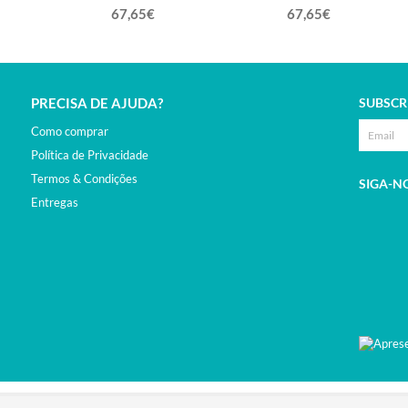
20cm
67,65€
67,65€
PRECISA DE AJUDA?
SUBSCR
Como comprar
Política de Privacidade
Termos & Condições
SIGA-N
Entregas
VED.DEVELOPED BY
BSOLUS.PT