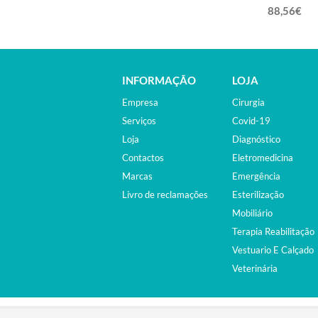
1mm
88,56€
INFORMAÇÃO
LOJA
Empresa
Cirurgia
Serviços
Covid-19
Loja
Diagnóstico
Contactos
Eletromedicina
Marcas
Emergência
Livro de reclamações
Esterilização
Mobiliário
Terapia Reabilitação
Vestuario E Calçado
Veterinária
©2015. EQUIPAMENTOS MÉDICOS. ALL RIGHTS RESER