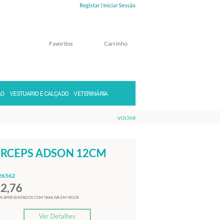
Registar |
Iniciar Sessão
Favoritos
Carrinho
Memorizar
Perdeu a senha?
ÃO
VESTUARIO E CALÇADO
VETERINÁRIA
VOLTAR
RCEPS ADSON 12CM
26562
22,76
S APRESENTADOS COM TAXA IVA EM VIGOR
Ver Detalhes