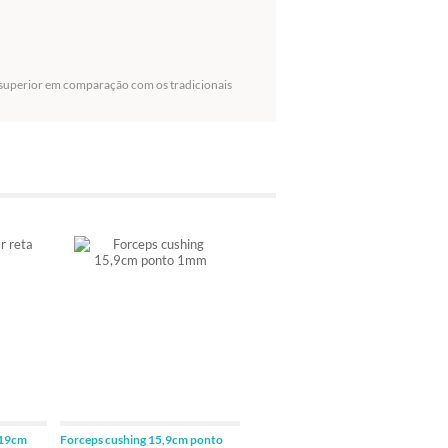
le superior em comparação com os tradicionais
 19cm
Forceps cushing 15,9cm ponto
Forceps semkin 14cm ponto