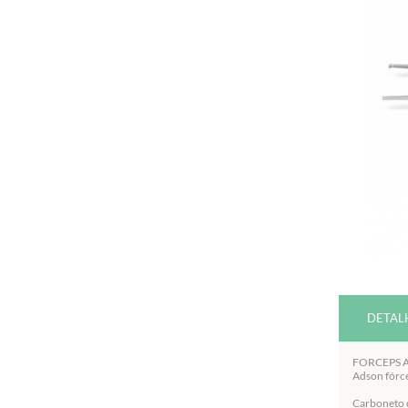
DETAL
FORCEPS A
Adson fórce
Carboneto d