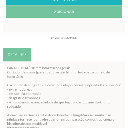
ADICIONAR
ENVIAR A UM AMIGO
DETALHES
PARA FIOS ATÉ 18 mm informações gerais
Cortador de arame (para fios duros até 16 mm), feito de carboneto de
tungstênio
Carboneto de tungstênio é caracterizada por várias propriedades relevantes:
- extrema dureza
- resistência à corrosão
- desgaste e arranhões
- A manutenção ea necessidade de aperfeiçoar o equipamento é muito
reduzido
Além disso as lâminas feitas de carboneto de tungstênio são muito mais
nítidas e fornecer controle superior em comparação com os tradicionais
biscoitos de aço inoxidável
informações técnicas