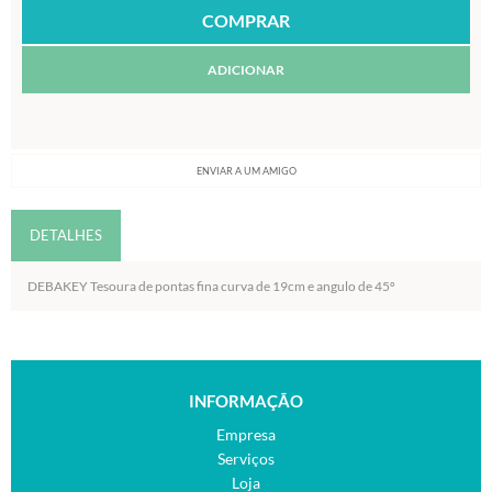
ADICIONAR
ENVIAR A UM AMIGO
DETALHES
DEBAKEY Tesoura de pontas fina curva de 19cm e angulo de 45º
INFORMAÇÃO
Empresa
Serviços
Loja