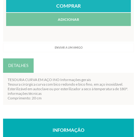
ADICIONAR
ENVIAR A UM AMIGO
DETALHES
TESOURA CURVA EM AÇO INO Informações gerais
Tesoura cirúrgica curva com bico redondo e bico fino, em aço inoxidável.
Esterilizável em autoclave ou por esterilizador a seco à temperatura de 180°.
informações técnicas
Comprimento: 20 cm
INFORMAÇÃO