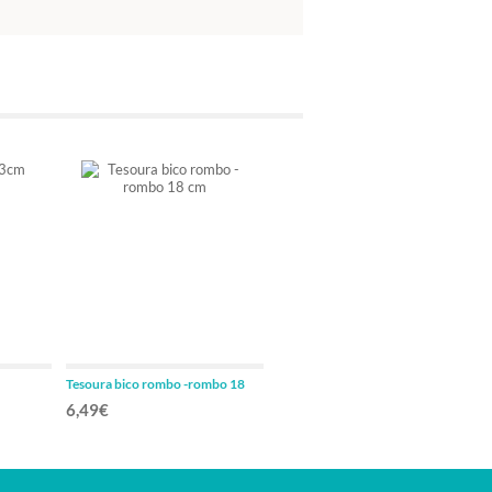
Tesoura bico rombo -rombo 18
Debakey potts smith 19cm angulo
cm
25º
6,49€
44,28€