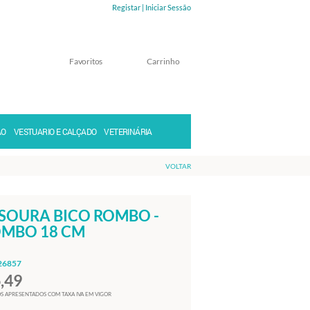
Registar |
Iniciar Sessão
Favoritos
Carrinho
Memorizar
Perdeu a senha?
ÃO
VESTUARIO E CALÇADO
VETERINÁRIA
VOLTAR
SOURA BICO ROMBO -
MBO 18 CM
26857
6,49
S APRESENTADOS COM TAXA IVA EM VIGOR