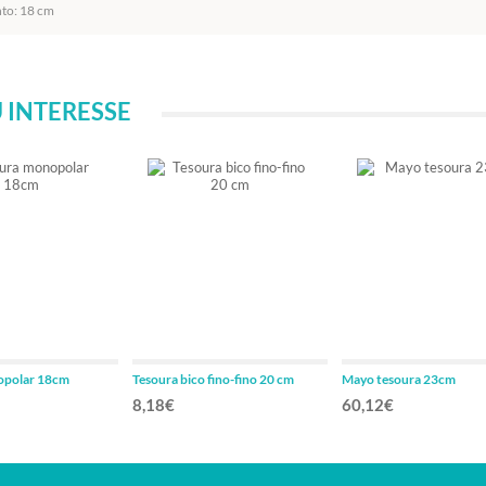
to: 18 cm
 INTERESSE
opolar 18cm
Tesoura bico fino-fino 20 cm
Mayo tesoura 23cm
8,18€
60,12€