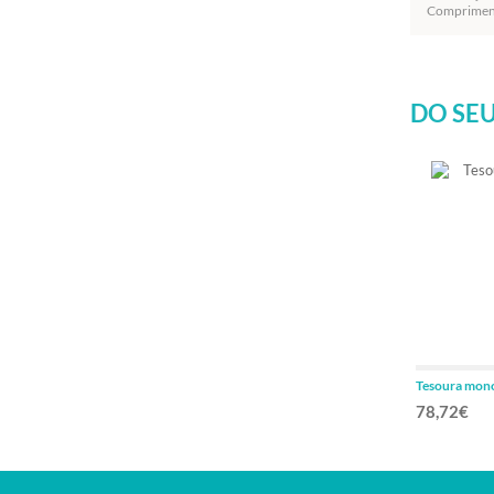
Comprimen
DO SEU
Tesoura mon
78,72€