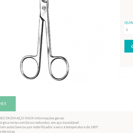
QUA
HES
ECTA EM AÇO INOX Informações gerais
úrgica recta com bicos redondos, em aço inoxidável.
el em autoclave ou por esterilizador a seco à temperatura de 180°.
s técnicas