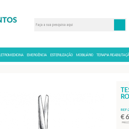
LETROMEDICINA
EMERGÊNCIA
ESTERILIZAÇÃO
MOBILIÁRIO
TERAPIA REABILITAÇ
TE
RO
REF:
€ 
PREÇO