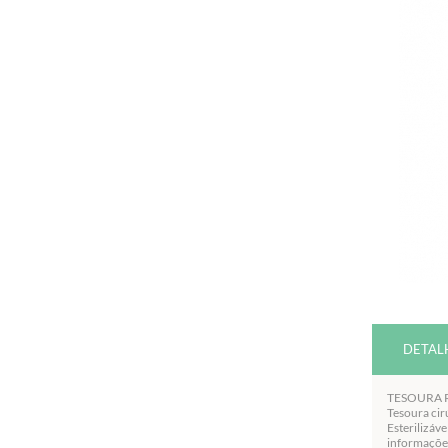
DETAL
TESOURA R
Tesoura cir
Esterilizáv
informaçõe