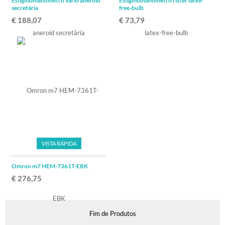
Esfigmomanometro vario aneroid
Esfigmomanometro rister latex-
secretária
free-bulb
€ 188,07
€ 73,79
VISTA RÁPIDA
Omron m7 HEM-7361T-EBK
€ 276,75
Fim de Produtos