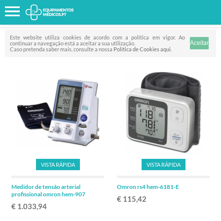
Favorito
FILTRO
Este website utiliza cookies de acordo com a política em vigor. Ao
continuar a navegação está a aceitar a sua utilização.
Caso pretenda saber mais, consulte a nossa
Política de Cookies aqui
.
VISTA RÁPIDA
VISTA RÁPIDA
Medidor de tensão arterial
Omron rs4 hem-6181-E
profissional omron hem-907
€ 115,42
€ 1.033,94