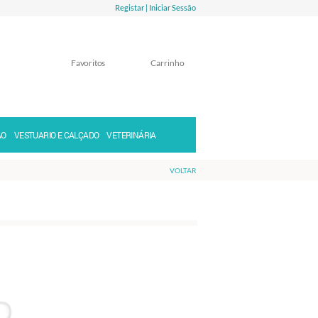
Registar |
Iniciar Sessão
Favoritos
Carrinho
Memorizar
Perdeu a senha?
ÃO
VESTUARIO E CALÇADO
VETERINÁRIA
VOLTAR