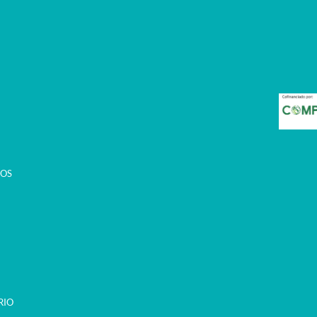
COS
RIO