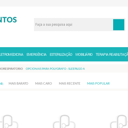
LETROMEDICINA
EMERGÊNCIA
ESTERILIZAÇÃO
MOBILIÁRIO
TERAPIA REABILITAÇ
IORESPIRATORIO
OPCIONAIS PARA POLYGRAFO - SLEEP&GO A
R:
MAIS BARATO
MAIS CARO
MAIS RECENTE
MAIS POPULAR