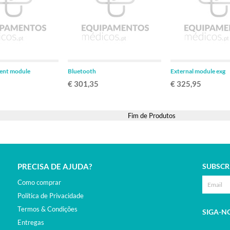
ADICIONAR
ADICIONAR
ent module
Bluetooth
External module exg
€ 301,35
€ 325,95
Fim de Produtos
PRECISA DE AJUDA?
SUBSCR
Como comprar
Política de Privacidade
Termos & Condições
SIGA-N
Entregas