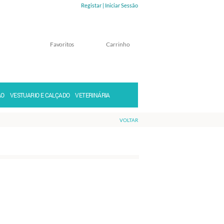
Registar |
Iniciar Sessão
Favoritos
Carrinho
Memorizar
Perdeu a senha?
ÃO
VESTUARIO E CALÇADO
VETERINÁRIA
VOLTAR