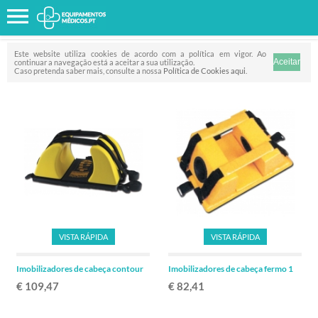
Favorito
FILTRO
Este website utiliza cookies de acordo com a política em vigor. Ao
continuar a navegação está a aceitar a sua utilização.
Caso pretenda saber mais, consulte a nossa
Política de Cookies aqui
.
VISTA RÁPIDA
VISTA RÁPIDA
Imobilizadores de cabeça contour
Imobilizadores de cabeça fermo 1
€ 109,47
€ 82,41