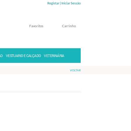
Registar |
Iniciar Sessão
Favoritos
Carrinho
Memorizar
Perdeu a senha?
ÃO
VESTUARIO E CALÇADO
VETERINÁRIA
VOLTAR