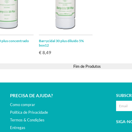
ADICIONAR
ADICIONAR
0 plus concentrado
Barrycidal 30 plus diluído 5%
box12
€ 8,49
Fim de Produtos
PRECISA DE AJUDA?
SUBSCR
Como comprar
Política de Privacidade
Termos & Condições
SIGA-N
Entregas