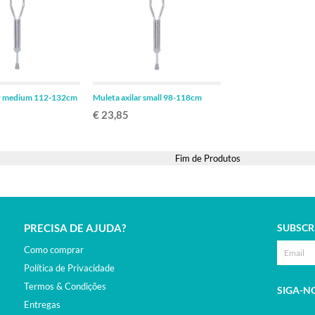
ADICIONAR
ADICIONAR
ar medium 112-132cm
Muleta axilar small 98-118cm
€ 23,85
Fim de Produtos
PRECISA DE AJUDA?
SUBSCR
Como comprar
Política de Privacidade
Termos & Condições
SIGA-N
Entregas