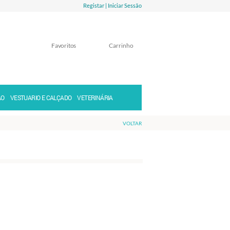
Registar |
Iniciar Sessão
Favoritos
Carrinho
Memorizar
Perdeu a senha?
ÃO
VESTUARIO E CALÇADO
VETERINÁRIA
VOLTAR